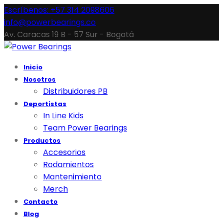
Escríbenos: +57 314 2098606
info@powerbearings.co
Av. Caracas 19 B - 57 Sur - Bogotá
Inicio
Nosotros
Distribuidores PB
Deportistas
In Line Kids
Team Power Bearings
Productos
Accesorios
Rodamientos
Mantenimiento
Merch
Contacto
Blog