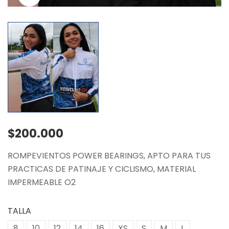
$
200.000
ROMPEVIENTOS POWER BEARINGS, APTO PARA TUS
PRACTICAS DE PATINAJE Y CICLISMO, MATERIAL
IMPERMEABLE O2
TALLA
8
10
12
14
16
XS
S
M
L