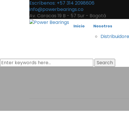
Escríbenos: +57 314 2098606
info@powerbearings.co
Av. Caracas 19 B - 57 Sur - Bogotá
Inicio
Nosotros
Distribuidor
Search
Blog Left Si
Home
Blog Left Sidebar