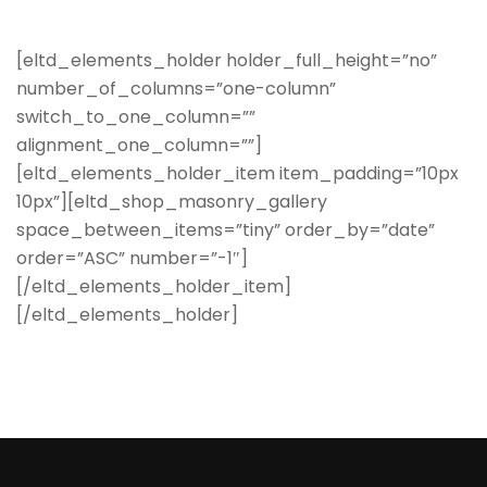
[eltd_elements_holder holder_full_height=”no”
number_of_columns=”one-column”
switch_to_one_column=””
alignment_one_column=””]
[eltd_elements_holder_item item_padding=”10px
10px”][eltd_shop_masonry_gallery
space_between_items=”tiny” order_by=”date”
order=”ASC” number=”-1″]
[/eltd_elements_holder_item]
[/eltd_elements_holder]