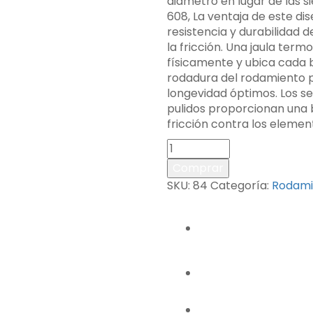
diámetro en lugar de las si
608, La ventaja de este d
resistencia y durabilidad
la fricción. Una jaula ter
físicamente y ubica cada b
rodadura del rodamiento p
longevidad óptimos. Los se
pulidos proporcionan una b
fricción contra los elemen
Comprar
SKU:
84
Categoría:
Rodami