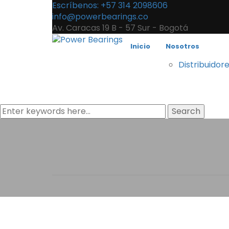
Escríbenos: +57 314 2098606
info@powerbearings.co
Av. Caracas 19 B - 57 Sur - Bogotá
Inicio
Nosotros
Distribuidor
Search
Power Beari
Home
Rodamientos
Power Bearings Sup