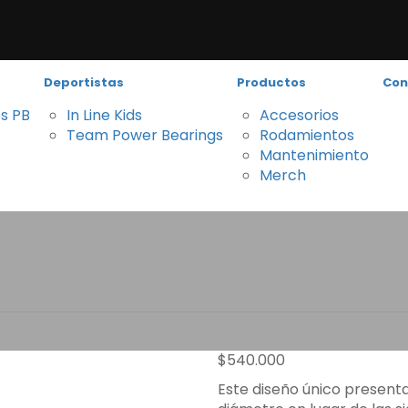
Deportistas
Productos
Con
es PB
In Line Kids
Accesorios
Team Power Bearings
Rodamientos
Mantenimiento
Merch
ngs Super 6 Bal
er 6 Ball Ceramic
$
540.000
Este diseño único present