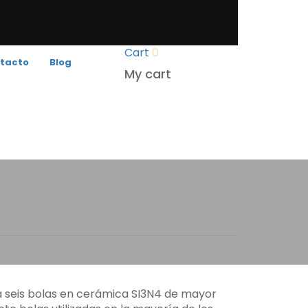
Cart
0
tacto
Blog
My cart
l Ceramic
a seis bolas en cerámica SI3N4 de mayor