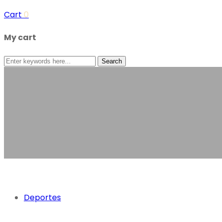
Cart
0
My cart
Search
Shop
Home
Shop
Categorías
Deportes
Últimas entradas