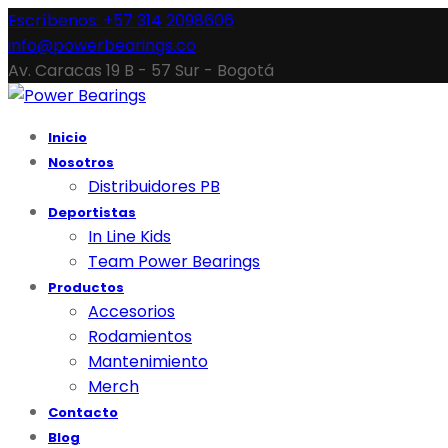
Escríbenos: +57 314 2098606
info@powerbearings.co
Av. Caracas 19 B - 57 Sur - Bogotá
Inicio
Nosotros
Distribuidores PB
Deportistas
In Line Kids
Team Power Bearings
Productos
Accesorios
Rodamientos
Mantenimiento
Merch
Contacto
Blog