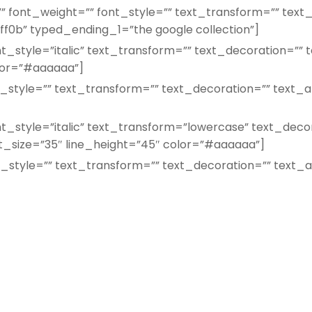
 font_weight=”” font_style=”” text_transform=”” text_d
f0b” typed_ending_1=”the google collection”]
_style=”italic” text_transform=”” text_decoration=”” t
olor=”#aaaaaa”]
_style=”” text_transform=”” text_decoration=”” text_al
_style=”italic” text_transform=”lowercase” text_decora
t_size=”35″ line_height=”45″ color=”#aaaaaa”]
_style=”” text_transform=”” text_decoration=”” text_al