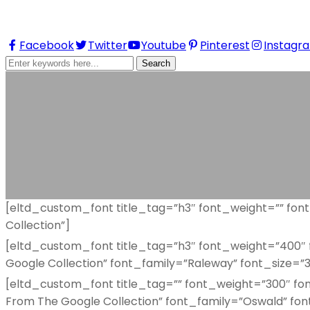
Follow us on
Facebook
Twitter
Youtube
Pinterest
Instagr
Search
Custom Font
Home
Elements
Custom Font
[eltd_custom_font title_tag=”h3″ font_weight=”” font
Collection”]
[eltd_custom_font title_tag=”h3″ font_weight=”400″ f
Google Collection” font_family=”Raleway” font_size=”3
[eltd_custom_font title_tag=”” font_weight=”300″ font
From The Google Collection” font_family=”Oswald” fon