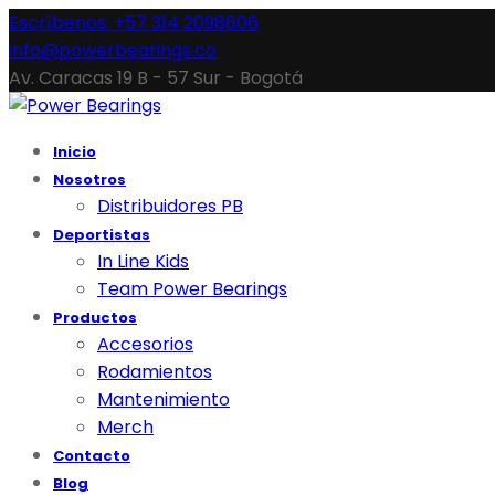
Escríbenos: +57 314 2098606
info@powerbearings.co
Av. Caracas 19 B - 57 Sur - Bogotá
Inicio
Nosotros
Distribuidores PB
Deportistas
In Line Kids
Team Power Bearings
Productos
Accesorios
Rodamientos
Mantenimiento
Merch
Contacto
Blog