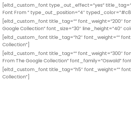
[eltd_custom_font type_out_effect=”yes” title_tag=””
Font From ” type_out_position=”4″ typed_color=”#c8f
[eltd_custom_font title_tag=”” font_weight=”200″ font
Google Collection” font_size=”30″ line_height=”40″ c
[eltd_custom_font title_tag=”h2″ font_weight=”” font
Collection”]
[eltd_custom_font title_tag=”” font_weight=”300″ font
From The Google Collection” font_family=”Oswald” fon
[eltd_custom_font title_tag=”h5″ font_weight=”” font
Collection”]
Categorías