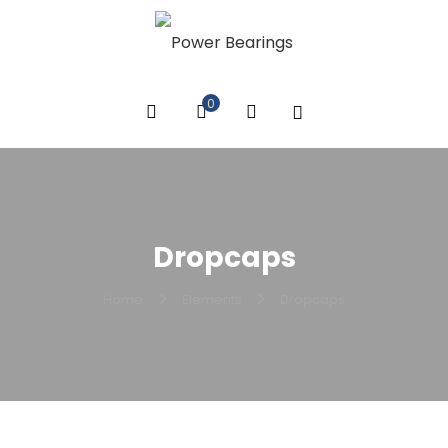
0
Dropcaps
Home
Elements
Dropcaps